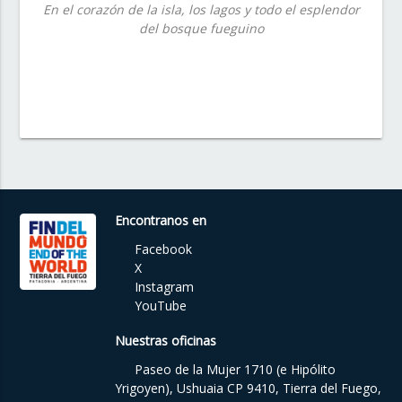
En el corazón de la isla, los lagos y todo el esplendor
del bosque fueguino
Encontranos en
Facebook
X
Instagram
YouTube
Nuestras oficinas
Paseo de la Mujer 1710 (e Hipólito
Yrigoyen), Ushuaia CP 9410, Tierra del Fuego,