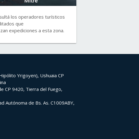
Mitre
ultá los operadores turísticos
litados que
izan expediciones a esta zona.
ipólito Yrigoyen), Ushuaia CP
ina
e CP 9420, Tierra del Fuego,
udad Autónoma de Bs. As. C1009ABY,