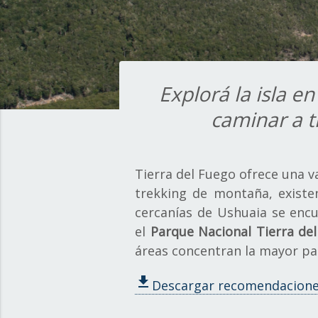
Explorá la isla e
caminar a t
Tierra del Fuego ofrece una 
trekking de montaña, existen
cercanías de Ushuaia se encu
el
Parque Nacional Tierra del
áreas concentran la mayor pa
file_download
Descargar recomendacion