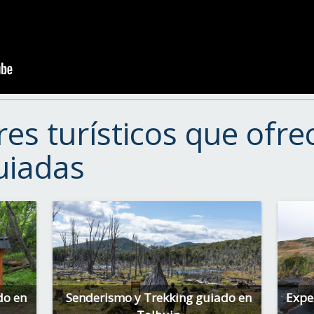
es turísticos que ofre
uiadas
do en
Senderismo y Trekking guiado en
Expe