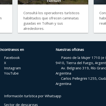
Tolhuin
Consultá los operadores turísticos
Cons
n
habilitados que ofrecen caminatas
habi
guiadas en Tolhuin y sus
real
alrededores.
Encontranos en
Nuestras oficinas
Facebook
Paseo de la Mujer 1710 (e H
X
9410, Tierra del Fuego, Argent
Instagram
Av. Belgrano 319, Río Grand
YouTube
Argentina
Carlos Pellegrini 1255, Ci
Argentina
Información turística por Whatsapp
Sector de descargas