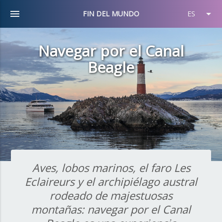
menu
arrow_drop_down
FIN DEL MUNDO
ES
Navegar por el Canal
Beagle
Aves, lobos marinos, el faro Les
Eclaireurs y el archipiélago austral
rodeado de majestuosas
montañas: navegar por el Canal