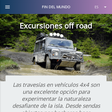
menu
arrow_drop_down
FIN DEL MUNDO
ES
Excursiones off road
Las travesías en vehículos 4x4 son
una excelente opción para
experimentar la naturaleza
desafiante de la isla. Desde sendas